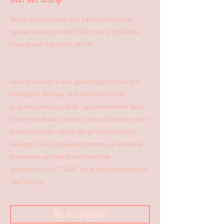
Ben je op zoek naar een parttime/fulltime
bijbaan naast je studie? Dan ben je bij Geisha
Lounge aan het juiste adres!
Geisha Lounge is een gevestigde restaurant-
loungebar die haar klanten heerlijke en
originele creaties uit de Japanse keuken biedt.
Onze menukaart varieert van exclusieve sushi-
creaties tot vis-, vlees- en grillspecialiteiten.
Gelegen in het uitgaanscentrum van Breda en
onderdeel van het Bourgondische
winkelcentrum “T SAS” en in het stadscentrum
van Tilburg.
Nu toepassen