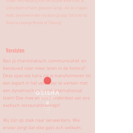
onder vermelding van de locatie waarvoor je
solliciteert of kom gewoon langs. Als je vragen
hebt, beantwoorden wij deze graag! Tot snel bij
Geisha Lounge Breda of Tilburg!
Vereisten
Ben jij charismatisch, communicatief, en
benieuwd naar meer leren in de horeca?
Deze speciale kans zal je transformeren tot
een expert in het veld door te werken met
een dynamisch en uniek internationaal
team! Doe mee en word onderdeel van ons
exotisch restaurantconcept!
Wij zijn op zoek naar serveerders. Wie
ervoor zorgt dat elke gast zich welkom,