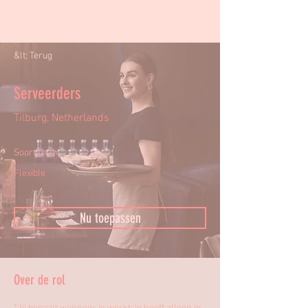
&lt; Terug
Serveerders
Tilburg, Netherlands
Soort baan
Flexible
Nu toepassen
Over de rol